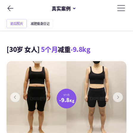
真实案例
前后照片
减肥瘦身日记
[30岁 女人]
5个月
减重
-9.8kg
5个月
-9.8
Kg