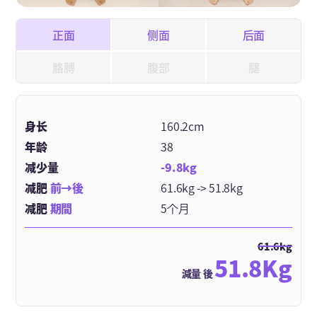
正面
侧面
后面
胳膊
腹部
腿
身长
160.2cm
年龄
38
减少量
-9.8kg
减肥
前→後
61.6kg -> 51.8kg
减肥
期間
5个月
61.6kg
51.8Kg
減量 後