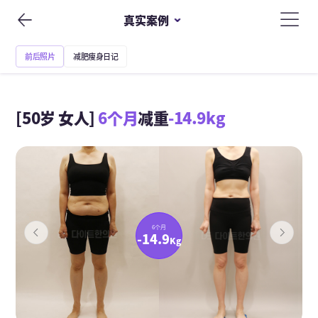
真实案例
前后照片
减肥瘦身日记
[50岁 女人]
6个月
减重
-14.9kg
6个月
-14.9
Kg