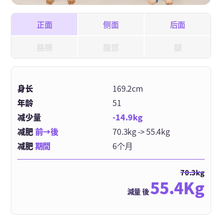
正面
侧面
后面
胳膊
腹部
腿
身长
169.2cm
年龄
51
减少量
-14.9kg
减肥
前→後
70.3kg -> 55.4kg
减肥
期間
6个月
70.3kg
55.4Kg
減量 後